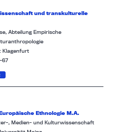
ssenschaft und transkulturelle
yse, Abteilung Empirische
lturanthropologie
t Klagenfurt
-67
t
/Europäische Ethnologie M.A.
ater-, Medien- und Kulturwissenschaft
iversität Mainz