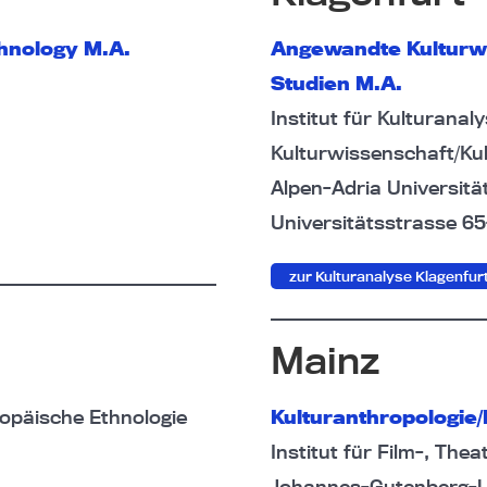
hnology M.A.
Angewandte Kulturwi
Studien M.A.
Institut für Kulturanal
Kulturwissenschaft/Ku
Alpen-Adria Universitä
Universitätsstrasse 65
zur Kulturanalyse Klagenfur
Mainz
opäische Ethnologie
Kulturanthropologie
Institut für Film-, The
Johannes-Gutenberg-Un