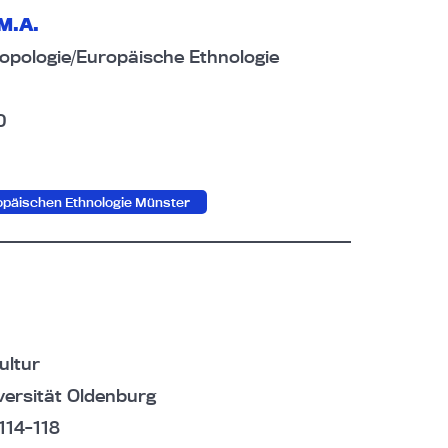
M.A.
hropologie/Europäische Ethnologie
0
ropäischen Ethnologie Münster
Kultur
versität Oldenburg
114-118